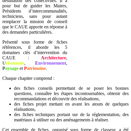
destination des collectivités. Il a
pour but de guider les Maires,
Présidents d’intercommunalités,
techniciens, sans pour autant
remplacer la mission de conseil
que le CAUE apporte en réponse à
des demandes particulières.
Présenté sous forme de fiches
références, il aborde les 5
domaines clés d’intervention du
CAUE :
A
rchitecture
,
U
rbanisme
,
E
nvironnement
,
P
aysage
et
P
atrimoine
.
Chaque chapitre comprend :
des fiches conseils permettant de se poser les bonnes
questions, connaître les étapes incontournables, obtenir des
recommandations et découvrir des réalisations,
des fiches projet mettant en avant les atouts de quelques
réalisations,
des fiches techniques portant sur de la réglementation, des
matériaux à utiliser ou des aménagements à réaliser.
Cet ensemble de fiches, organisé sous forme de classeur, a été