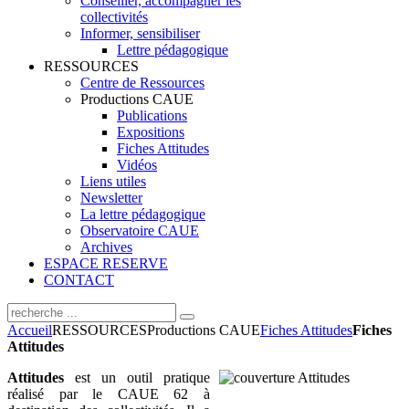
Conseiller, accompagner les
collectivités
Informer, sensibiliser
Lettre pédagogique
RESSOURCES
Centre de Ressources
Productions CAUE
Publications
Expositions
Fiches Attitudes
Vidéos
Liens utiles
Newsletter
La lettre pédagogique
Observatoire CAUE
Archives
ESPACE RESERVE
CONTACT
Accueil
RESSOURCES
Productions CAUE
Fiches Attitudes
Fiches
Attitudes
Attitudes
est un outil pratique
réalisé par le CAUE 62 à