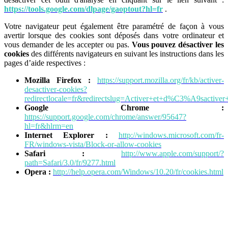
https://tools.google.com/dlpage/gaoptout?hl=fr
.
Votre navigateur peut également être paramétré de façon à vous
avertir lorsque des cookies sont déposés dans votre ordinateur et
vous demander de les accepter ou pas.
Vous pouvez désactiver les
cookies
des différents navigateurs en suivant les instructions dans les
pages d’aide respectives :
Mozilla Firefox :
https://support.mozilla.org/fr/kb/activer-
desactiver-cookies?
redirectlocale=fr&redirectslug=Activer+et+d%C3%A9sactiver
Google Chrome :
https://support.google.com/chrome/answer/95647?
hl=fr&hlrm=en
Internet Explorer :
http://windows.microsoft.com/fr-
FR/windows-vista/Block-or-allow-cookies
Safari :
http://www.apple.com/support/?
path=Safari/3.0/fr/9277.html
Opera :
http://help.opera.com/Windows/10.20/fr/cookies.html