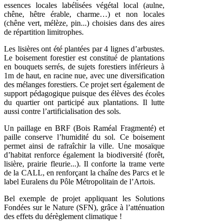
essences locales labélisées végétal local (aulne,
chêne, hêtre érable, charme…) et non locales
(chêne vert, mélèze, pin...) choisies dans des aires
de répartition limitrophes.
Les lisières ont été plantées par 4 lignes d’arbustes.
Le boisement forestier est constitué de plantations
en bouquets serrés, de sujets forestiers inférieurs à
1m de haut, en racine nue, avec une diversification
des mélanges forestiers. Ce projet sert également de
support pédagogique puisque des élèves des écoles
du quartier ont participé aux plantations. Il lutte
aussi contre l’artificialisation des sols.
Un paillage en BRF (Bois Raméal Fragmenté) et
paille conserve l’humidité du sol. Ce boisement
permet ainsi de rafraîchir la ville. Une mosaïque
d’habitat renforce également la biodiversité (forêt,
lisière, prairie fleurie...). Il conforte la trame verte
de la CALL, en renforçant la chaîne des Parcs et le
label Euralens du Pôle Métropolitain de l’Artois.
Bel exemple de projet appliquant les Solutions
Fondées sur le Nature (SFN), grâce à l’atténuation
des effets du dérèglement climatique !