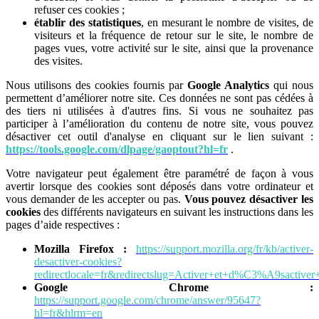
refuser ces cookies ;
établir des statistiques
, en mesurant le nombre de visites, de
visiteurs et la fréquence de retour sur le site, le nombre de
pages vues, votre activité sur le site, ainsi que la provenance
des visites.
Nous utilisons des cookies fournis par
Google Analytics
qui nous
permettent d’améliorer notre site. Ces données ne sont pas cédées à
des tiers ni utilisées à d'autres fins. Si vous ne souhaitez pas
participer à l’amélioration du contenu de notre site, vous pouvez
désactiver cet outil d'analyse en cliquant sur le lien suivant :
https://tools.google.com/dlpage/gaoptout?hl=fr
.
Votre navigateur peut également être paramétré de façon à vous
avertir lorsque des cookies sont déposés dans votre ordinateur et
vous demander de les accepter ou pas.
Vous pouvez désactiver les
cookies
des différents navigateurs en suivant les instructions dans les
pages d’aide respectives :
Mozilla Firefox :
https://support.mozilla.org/fr/kb/activer-
desactiver-cookies?
redirectlocale=fr&redirectslug=Activer+et+d%C3%A9sactiver
Google Chrome :
https://support.google.com/chrome/answer/95647?
hl=fr&hlrm=en