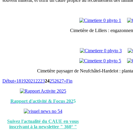
souvent minéral, et offrir un cadre propice au recueillement des famill
Cimetière de Lillers : engazonnem
Cimetière paysager de Neufchâtel-Hardelot : plantati
Début
«
18
19
20
21
22
23
24
25
26
27
»
Fin
Rapport d'activité & Focus 202
5
Suivez l'actualité du CAUE en vous
inscrivant à la newsletter " 360° "