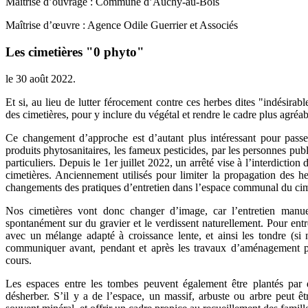
Maîtrise d’ouvrage : Commune d’Auchy-au-Bois
Maîtrise d’œuvre : Agence Odile Guerrier et Associés
Les cimetières "0 phyto"
le
30 août 2022
.
Et si, au lieu de lutter férocement contre ces herbes dites "indésirabl
des cimetières, pour y inclure du végétal et rendre le cadre plus agréab
Ce changement d’approche est d’autant plus intéressant pour passe
produits phytosanitaires, les fameux pesticides, par les personnes publ
particuliers. Depuis le 1er juillet 2022, un arrêté vise à l’interdiction
cimetières. Anciennement utilisés pour limiter la propagation des he
changements des pratiques d’entretien dans l’espace communal du cim
Nos cimetières vont donc changer d’image, car l’entretien man
spontanément sur du gravier et le verdissent naturellement. Pour entr
avec un mélange adapté à croissance lente, et ainsi les tondre (si n
communiquer avant, pendant et après les travaux d’aménagement 
cours.
Les espaces entre les tombes peuvent également être plantés par 
désherber. S’il y a de l’espace, un massif, arbuste ou arbre peut êtr