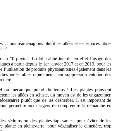
es", nous réaménagions plutôt les allées et les espaces libres
le ?
r au "0 phyto". La loi Labbé interdit en effet l’usage des
iques à partir depuis le 1er janvier 2017 et en 2019, pour les
 de l’utilisation de produits phytosanitaires également dans les
rbes indésirables rapidement, leur suppression entraîne des
etière.
uel ou mécanique prend du temps ! Les plantes poussent
etenir les allées en schiste, un moyen est de les engazonner,
écessaire) plutôt que de les désherber. Il est important de
pour permettre aux usagers de comprendre la démarche en
des sédums ou des plantes tapissantes, pour éviter de les
e planté en pleine-terre, pour végétaliser le cimetière, trop